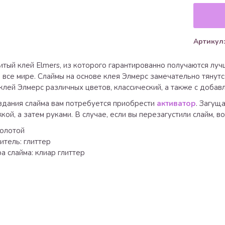
Артикул:
итый клей Elmers, из которого гарантированно получаются лу
 все мире. Слаймы на основе клея Элмерс замечательно тянут
клей Элмерс различных цветов, классический, а также с добав
здания слайма вам потребуется приобрести
активатор
. Загущ
кой, а затем руками. В случае, если вы перезагустили слайм, в
золотой
итель: глиттер
а слайма: клиар глиттер