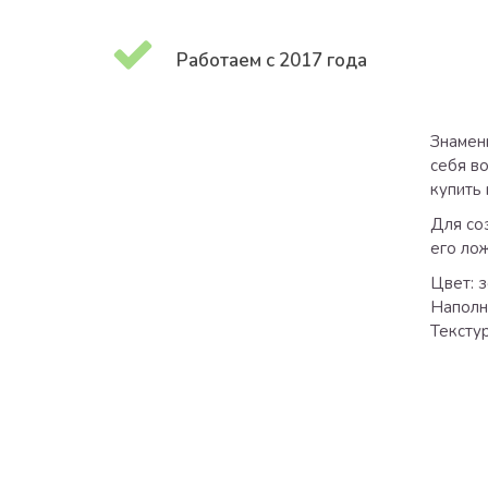
Работаем с 2017 года
Знамен
себя во
купить 
Для со
его лож
Цвет: 
Наполн
Текстур